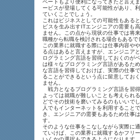
ベートもより便利になってきたと言え
ービスが登場してくる可能性があり、
ていくことでしょう。
これはビジネスとしての可能性もある
ビスを生み出すITエンジニアの需要も
ません。この点から現状の仕事では将
職種から転職を検討される場合もあるで
この業界に就職する際には仕事内容や
る点はあると言えますが、エンジニア
ログラミング言語を習得しておくのが
は様々なプログラミング言語があるた
な言語を習得しておけば、実際の仕事
ることができるという点に留意してお
ません。
戦力となるプログラミング言語を習得
よっては就職が難しいことも考えられ
どでその技術を磨いてみるのもいいで
人でもインターネットを利用すること
き、エンジニアの需要もあるため仕事
す。
そのような仕事をこなしながら実際に
ていけば、この業界に就職するかフリ
いくかの選択もできるようになります